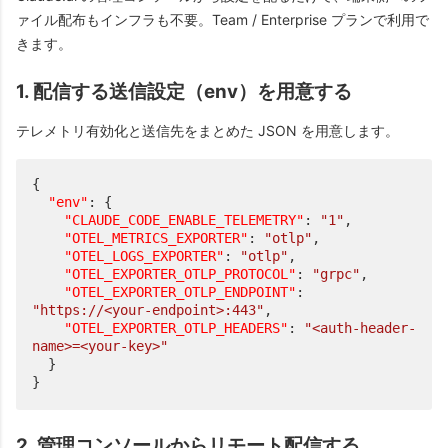
ァイル配布もインフラも不要。Team / Enterprise プランで利用で
きます。
1. 配信する送信設定（env）を用意する
テレメトリ有効化と送信先をまとめた JSON を用意します。
{
"env"
:
{
"CLAUDE_CODE_ENABLE_TELEMETRY"
:
"1"
,
"OTEL_METRICS_EXPORTER"
:
"otlp"
,
"OTEL_LOGS_EXPORTER"
:
"otlp"
,
"OTEL_EXPORTER_OTLP_PROTOCOL"
:
"grpc"
,
"OTEL_EXPORTER_OTLP_ENDPOINT"
:
"https://<your-endpoint>:443"
,
"OTEL_EXPORTER_OTLP_HEADERS"
:
"<auth-header-
name>=<your-key>"
}
}
2. 管理コンソールからリモート配信する