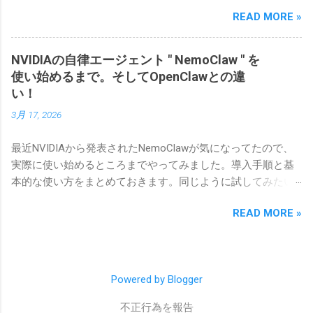
に焦点を当てます。 第八章の前編では Claude Code を取り
READ MORE »
上げます。「managed-settings.json って何？」「権限をどう
絞ればいい？」「MCP サーバーの野良追加をどう防ぐ？」と
いった、管理者が実際にぶつかる疑問に答えていきます。 ま
NVIDIAの自律エージェント " NemoClaw " を
ずはチェックリストで全体像を把握して、気になる項目から
使い始めるまで。そしてOpenClawとの違
詳細セクションに飛んでもらう、という読み方がおすすめで
い！
す。 ⚠️ 本記事は、筆者がこれから Claude Code を組織で管理
3月 17, 2026
するために事前学習した内容をまとめたものです。実環境で
の検証を経ていない、公式ドキュメントや調査ベースの記述
最近NVIDIAから発表されたNemoClawが気になってたので、
も含まれます。実運用で気付いた点があれば随時更新しま
実際に使い始めるところまでやってみました。導入手順と基
す。
本的な使い方をまとめておきます。同じように試してみたい
方の参考になれば嬉しいです。
READ MORE »
Powered by Blogger
不正行為を報告