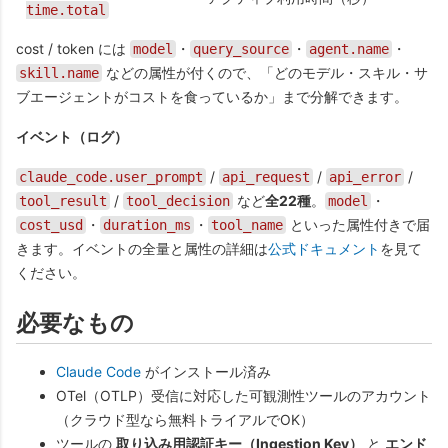
time.total
cost / token には
・
・
・
model
query_source
agent.name
などの属性が付くので、「どのモデル・スキル・サ
skill.name
ブエージェントがコストを食っているか」まで分解できます。
イベント（ログ）
/
/
/
claude_code.user_prompt
api_request
api_error
/
など
全22種
。
・
tool_result
tool_decision
model
・
・
といった属性付きで届
cost_usd
duration_ms
tool_name
きます。イベントの全量と属性の詳細は
公式ドキュメント
を見て
ください。
必要なもの
Claude Code
がインストール済み
OTel（OTLP）受信に対応した可観測性ツールのアカウント
（クラウド型なら無料トライアルでOK）
ツールの
取り込み用認証キー（Ingestion Key）
と
エンド