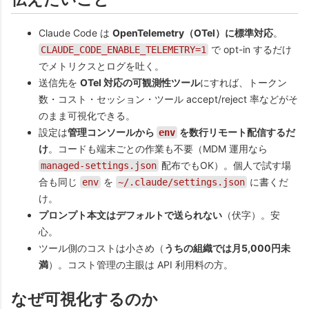
Claude Code は
OpenTelemetry（OTel）に標準対応
。
で opt-in するだけ
CLAUDE_CODE_ENABLE_TELEMETRY=1
でメトリクスとログを吐く。
送信先を
OTel 対応の可観測性ツール
にすれば、トークン
数・コスト・セッション・ツール accept/reject 率などがそ
のまま可視化できる。
設定は
管理コンソールから
を数行リモート配信するだ
env
け
。コードも端末ごとの作業も不要（MDM 運用なら
配布でもOK）。個人で試す場
managed-settings.json
合も同じ
を
に書くだ
env
~/.claude/settings.json
け。
プロンプト本文はデフォルトで送られない
（伏字）。安
心。
ツール側のコストは小さめ（
うちの組織では月5,000円未
満
）。コスト管理の主眼は API 利用料の方。
なぜ可視化するのか