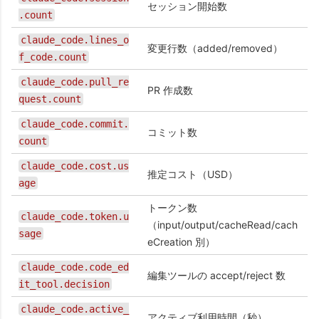
セッション開始数
.count
claude_code.lines_o
変更行数（added/removed）
f_code.count
claude_code.pull_re
PR 作成数
quest.count
claude_code.commit.
コミット数
count
claude_code.cost.us
推定コスト（USD）
age
トークン数
claude_code.token.u
（input/output/cacheRead/cach
sage
eCreation 別）
claude_code.code_ed
編集ツールの accept/reject 数
it_tool.decision
claude_code.active_
アクティブ利用時間（秒）