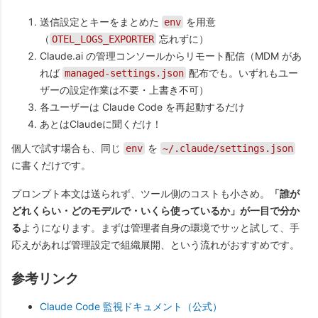
送信設定とキーをまとめた
を用意
env
（
忘れずに）
OTEL_LOGS_EXPORTER
Claude.ai の管理コンソールからリモート配信（MDM があ
れば
配布でも。いずれもユー
managed-settings.json
ザーの設定作業は不要・上書き不可）
各ユーザーは Claude Code を再起動するだけ
あとはClaudeに聞くだけ！
個人で試す場合も、同じ
を
env
~/.claude/settings.json
に書くだけです。
プロンプト本文は送られず、ツール側のコストも小さめ。
「誰が
どれくらい・どのモデルで・いくら使っているか」が一目で分か
る
ようになります。まずは管理者自身の環境でサッと試して、手
応えがあれば管理設定で組織展開、という流れがおすすめです。
参考リンク
Claude Code 監視ドキュメント（公式）