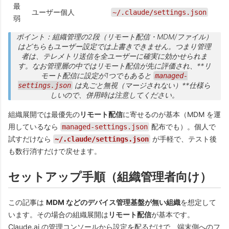
最
ユーザー個人
~/.claude/settings.json
弱
ポイント
：組織管理の2段（リモート配信・MDM/ファイル）
はどちらもユーザー設定では上書きできません。つまり管理
者は、テレメトリ送信を
全ユーザーに確実に効かせられま
す
。なお管理層の中ではリモート配信が先に評価され、**リ
モート配信に設定が1つでもあると
managed-
は丸ごと無視（マージされない）**仕様ら
settings.json
しいので、併用時は注意してください。
組織展開では最優先の
リモート配信
に寄せるのが基本（MDM を運
用しているなら
配布でも）。個人で
managed-settings.json
試すだけなら
が手軽で、テスト後
~/.claude/settings.json
も数行消すだけで戻せます。
セットアップ手順（組織管理者向け）
この記事は
MDM などのデバイス管理基盤が無い組織
を想定して
います。その場合の組織展開は
リモート配信
が基本です。
Claude.ai の管理コンソールから設定を配るだけで、端末側へのフ